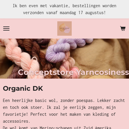
Ik ben even met vakantie, bestellingen worden
Ga
verzonden vanaf maandag 17 augustus!
direct
naar
de
hoofdinhoud
Conceptstore Yarncosiness
Organic DK
Een heerlijke basic wol, zonder poespas. Lekker zacht
en toch ook stoer. Ik zal je eerlijk zeggen, mijn
favorietje! Perfect voor het maken van kleding of
accessoires.
De wol komt van Merino-schapen uit Zuid Amerika.