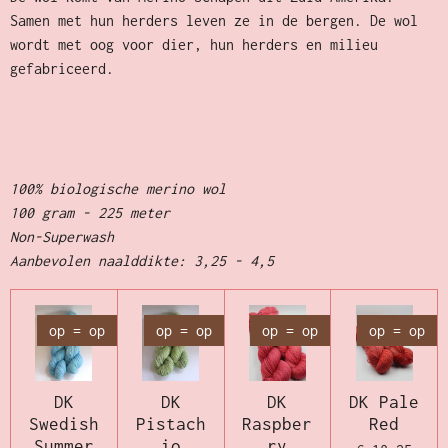
Samen met hun herders leven ze in de bergen. De wol
wordt met oog voor dier, hun herders en milieu
gefabriceerd.
100% biologische merino wol
100 gram - 225 meter
Non-Superwash
Aanbevolen naalddikte: 3,25 - 4,5
op = op
op = op
op = op
op = op
DK
DK
DK
DK Pale
Swedish
Pistach
Raspber
Red
Summer
io
ry