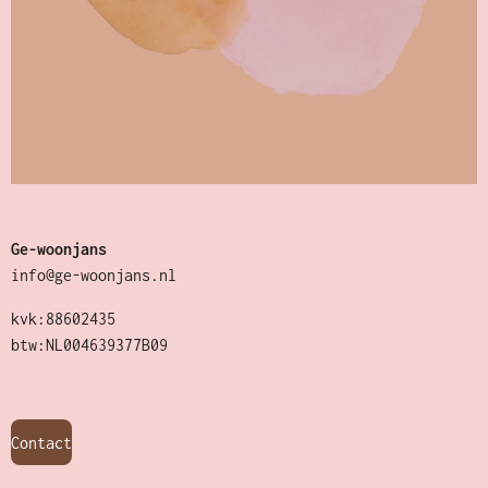
Ge-woonjans
info@ge-woonjans.nl
kvk:88602435
btw:NL004639377B09
Contact