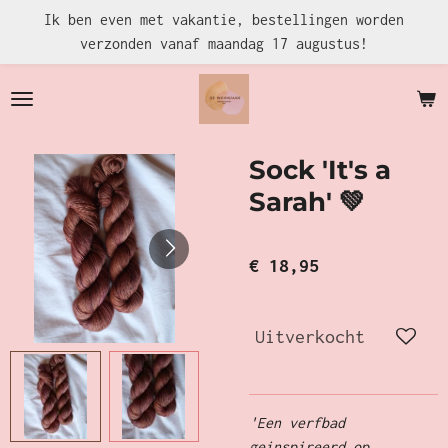
Ik ben even met vakantie, bestellingen worden
Ga
verzonden vanaf maandag 17 augustus!
direct
naar
de
hoofdinhoud
Sock 'It's a
Sarah' 💚
€ 18,95
Uitverkocht
'Een verfbad
geinspireerd op