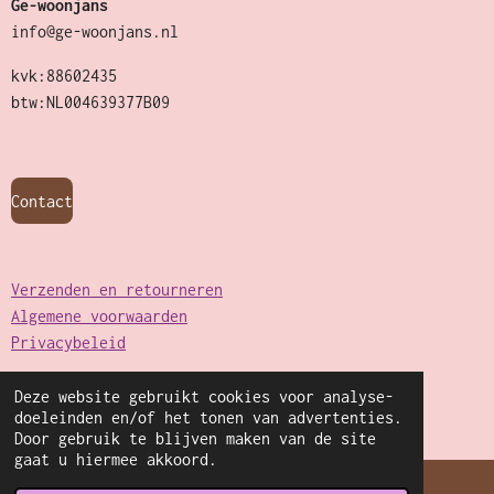
Ge-woonjans
info@ge-woonjans.nl
kvk:88602435
btw:NL004639377B09
Contact
Verzenden en retourneren
Algemene voorwaarden
Privacybeleid
Deze website gebruikt cookies voor analyse-
© 2022 - 2026 Ge-woonjans
doeleinden en/of het tonen van advertenties.
Powered by
JouwWeb
Door gebruik te blijven maken van de site
gaat u hiermee akkoord.