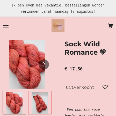
Ik ben even met vakantie, bestellingen worden
Ga
verzonden vanaf maandag 17 augustus!
direct
naar
de
hoofdinhoud
Sock Wild
Romance 💚
€ 17,50
Uitverkocht
'Een cherise roze
basis, met spikkels