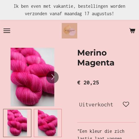
Ik ben even met vakantie, bestellingen worden
Ga
verzonden vanaf maandag 17 augustus!
direct
naar
de
hoofdinhoud
Merino
Magenta
€ 20,25
Uitverkocht
"Een kleur die zich
lastig laat vangen,