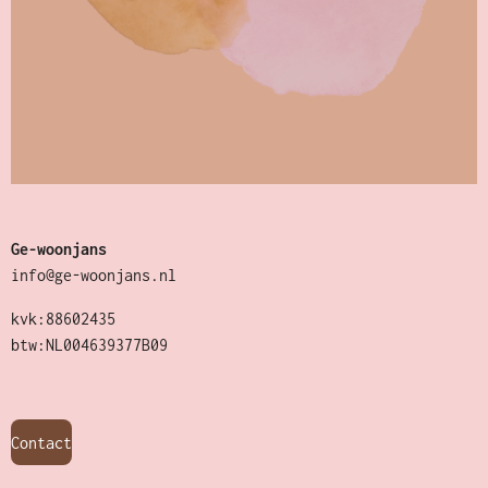
Ge-woonjans
info@ge-woonjans.nl
kvk:88602435
btw:NL004639377B09
Contact