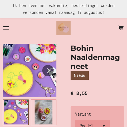
Ik ben even met vakantie, bestellingen worden
Ga
verzonden vanaf maandag 17 augustus!
direct
naar
de
hoofdinhoud
Bohin
Naaldenmag
neet
Nieuw
€ 8,55
Variant