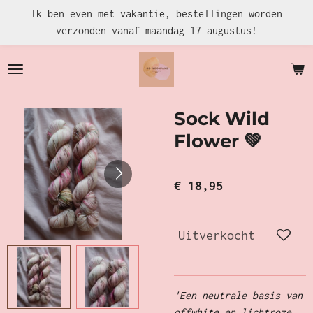
Ik ben even met vakantie, bestellingen worden
Ga
verzonden vanaf maandag 17 augustus!
direct
naar
de
hoofdinhoud
Sock Wild
Flower 💚
€ 18,95
Uitverkocht
'Een neutrale basis van
offwhite en lichtroze,