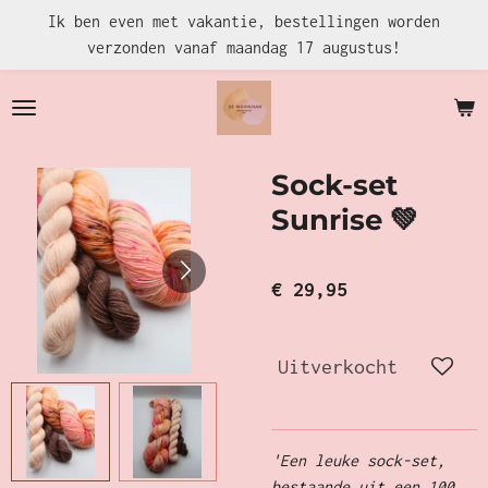
Ik ben even met vakantie, bestellingen worden
Ga
verzonden vanaf maandag 17 augustus!
direct
naar
de
hoofdinhoud
Sock-set
Sunrise 💚
€ 29,95
Uitverkocht
'Een leuke sock-set,
bestaande uit een 100