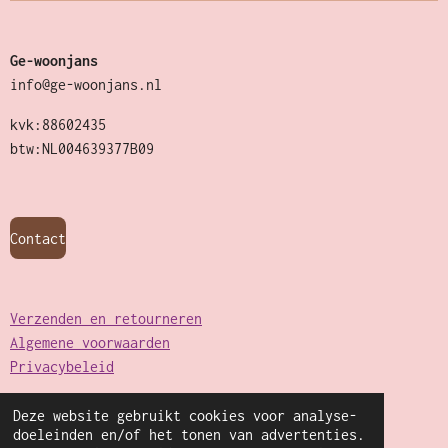
Ge-woonjans
info@ge-woonjans.nl
kvk:88602435
btw:NL004639377B09
Contact
Verzenden en retourneren
Algemene voorwaarden
Privacybeleid
Deze website gebruikt cookies voor analyse-
© 2022 - 2026 Ge-woonjans
doeleinden en/of het tonen van advertenties.
Powered by
JouwWeb