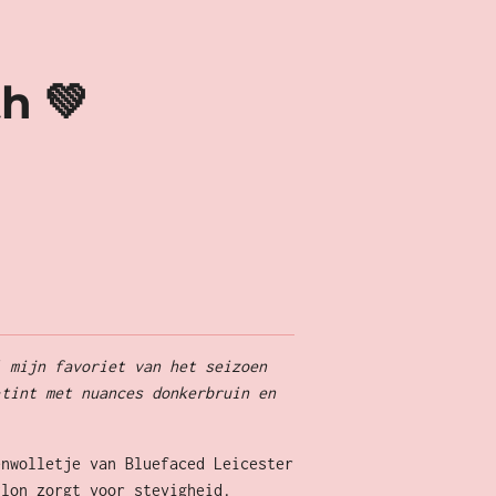
h 💚
l mijn favoriet van het seizoen
-tint met nuances donkerbruin en
enwolletje van Bluefaced Leicester
ylon zorgt voor stevigheid.