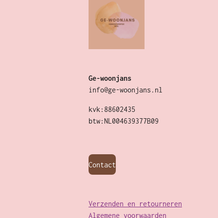
Ge-woonjans
info@ge-woonjans.nl
kvk:88602435
btw:NL004639377B09
Contact
Verzenden en retourneren
Algemene voorwaarden