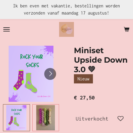
Ik ben even met vakantie, bestellingen worden
Ga
verzonden vanaf maandag 17 augustus!
direct
naar
de
hoofdinhoud
Miniset
Upside Down
3.0 💚
Nieuw
€ 27,50
Uitverkocht