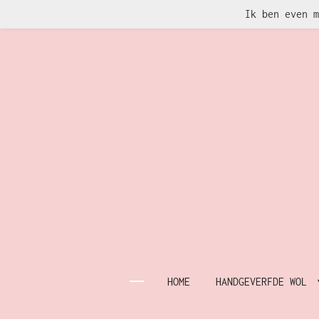
Ik ben even m
Ga
direct
naar
de
hoofdinhoud
HOME
HANDGEVERFDE WOL