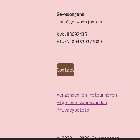
Ge-woonjans
info@ge-woonjans.nl
kvk:88602435
btw:NL004639377B09
Contact
Verzenden en retourneren
Algemene voorwaarden
Privacybeleid
© 2022 - 2026 Ge-woonjans