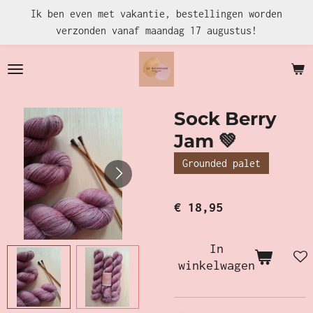
Ik ben even met vakantie, bestellingen worden
Ga
verzonden vanaf maandag 17 augustus!
direct
naar
de
hoofdinhoud
Sock Berry
Jam 💚
Grounded palet
€ 18,95
In
winkelwagen