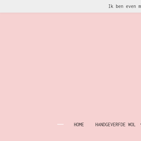
Ik ben even m
Ga
direct
naar
de
hoofdinhoud
HOME
HANDGEVERFDE WOL