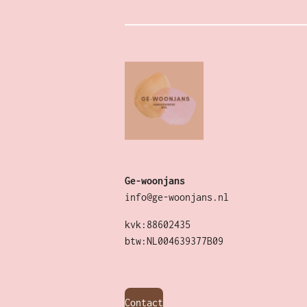
Ge-woonjans
info@ge-woonjans.nl
kvk:88602435
btw:NL004639377B09
Contact