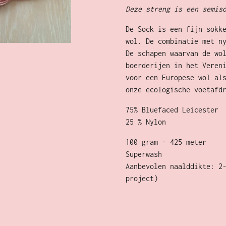
Deze streng is een semis
De Sock is een fijn sokk
wol. De combinatie met n
De schapen waarvan de wo
boerderijen in het Veren
voor een Europese wol al
onze ecologische voetafd
75% Bluefaced Leicester
25 % Nylon
100 gram - 425 meter
Superwash
Aanbevolen naalddikte: 2
project)