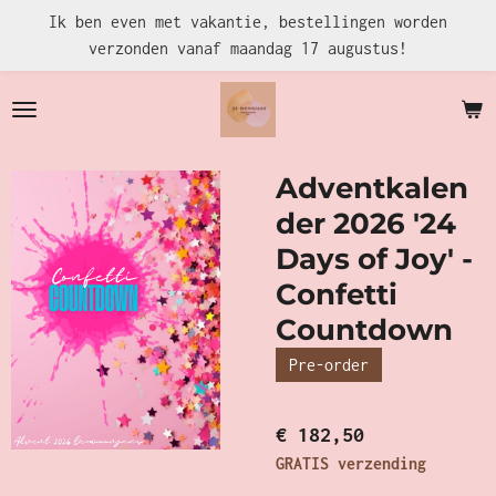
Ik ben even met vakantie, bestellingen worden
Ga
verzonden vanaf maandag 17 augustus!
direct
naar
de
hoofdinhoud
Adventkalen
der 2026 '24
Days of Joy' -
Confetti
Countdown
Pre-order
€ 182,50
GRATIS verzending