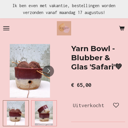
Ik ben even met vakantie, bestellingen worden
Ga
verzonden vanaf maandag 17 augustus!
direct
naar
de
hoofdinhoud
Yarn Bowl -
Blubber &
Glas 'Safari'💚
€ 65,00
Uitverkocht