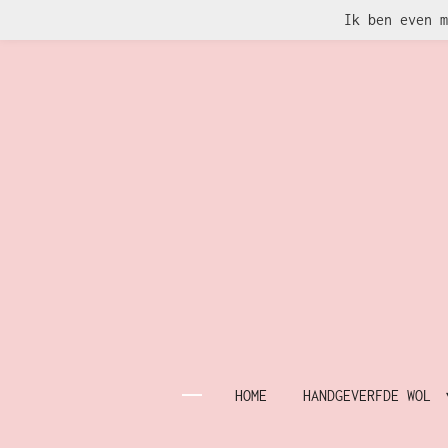
Ik ben even m
Ga
direct
naar
de
hoofdinhoud
HOME
HANDGEVERFDE WOL