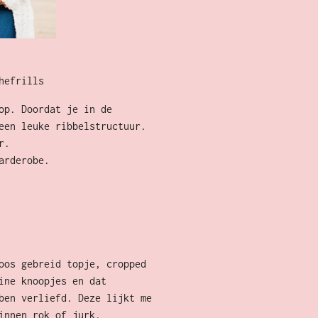
hefrills
op. Doordat je in de
een leuke ribbelstructuur.
ar.
arderobe.
oos gebreid topje, cropped
ine knoopjes en dat
ben verliefd. Deze lijkt me
linnen rok of jurk.