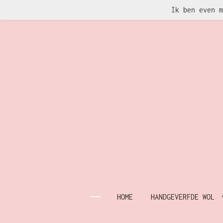
Ik ben even m
Ga
direct
naar
de
hoofdinhoud
HOME
HANDGEVERFDE WOL