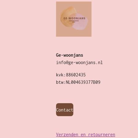
Ge-woonjans
info@ge-woonjans.nl
kvk:88602435
btw:NL004639377B09
Contact
Verzenden en retourneren