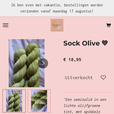
Ik ben even met vakantie, bestellingen worden
Ga
verzonden vanaf maandag 17 augustus!
direct
naar
de
hoofdinhoud
Sock Olive 💚
€ 18,95
Uitverkocht
'Een semisolid in een
lichte olijfgroene
tint, met spikkels