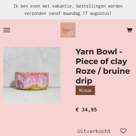
Ik ben even met vakantie, bestellingen worden
Ga
verzonden vanaf maandag 17 augustus!
direct
naar
de
hoofdinhoud
Yarn Bowl -
Piece of clay
Roze / bruine
drip
Nieuw
€ 34,95
Uitverkocht