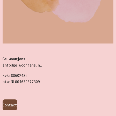
Ge-woonjans
info@ge-woonjans.nl
kvk:88602435
btw:NL004639377B09
Contact