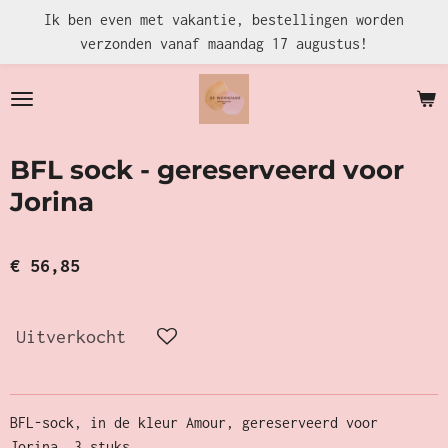
Ik ben even met vakantie, bestellingen worden
Ga
verzonden vanaf maandag 17 augustus!
direct
naar
de
hoofdinhoud
BFL sock - gereserveerd voor
Jorina
€ 56,85
Uitverkocht
BFL-sock, in de kleur Amour, gereserveerd voor
Jorina, 3 stuks