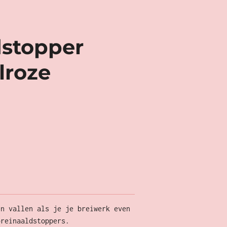
dstopper
lroze
en vallen als je je breiwerk even
breinaaldstoppers.