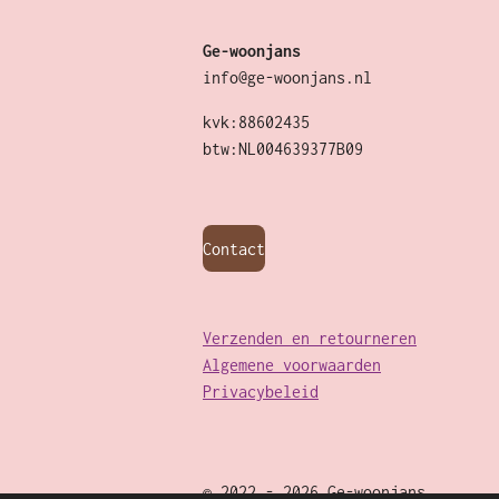
Ge-woonjans
info@ge-woonjans.nl
kvk:88602435
btw:NL004639377B09
Contact
Verzenden en retourneren
Algemene voorwaarden
Privacybeleid
© 2022 - 2026 Ge-woonjans