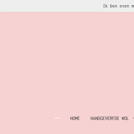
Ik ben even m
Ga
direct
naar
de
hoofdinhoud
HOME
HANDGEVERFDE WOL