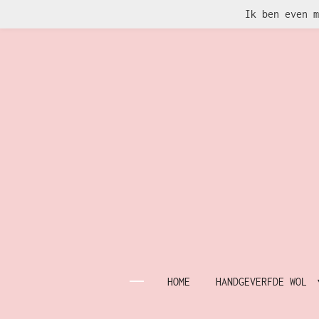
Ik ben even m
Ga
direct
naar
de
hoofdinhoud
HOME
HANDGEVERFDE WOL