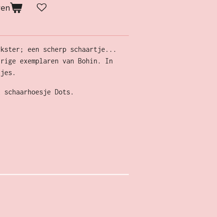
gen
rkster; een scherp schaartje...
urige exemplaren van Bohin. In
tjes.
t schaarhoesje Dots.