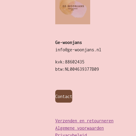
Ge-woonjans
info@ge-woonjans.nl
kvk:88602435
btw:NL004639377B09
Contact
Verzenden en retourneren
Algemene voorwaarden
Privacybeleid