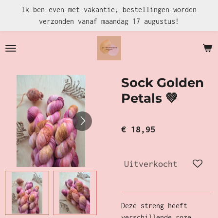
Ik ben even met vakantie, bestellingen worden
Ga
verzonden vanaf maandag 17 augustus!
direct
naar
de
hoofdinhoud
Sock Golden
Petals 💚
€ 18,95
Uitverkocht
Deze streng heeft
verschillende roze