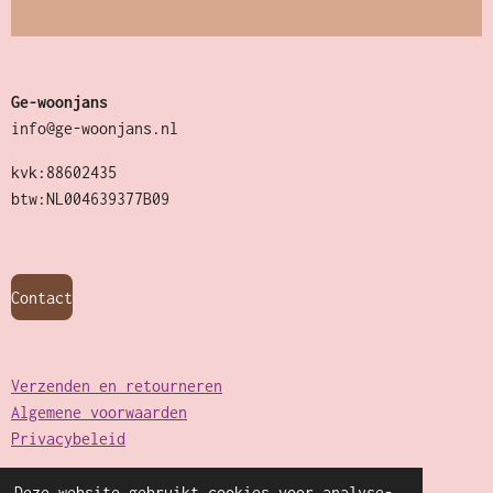
Ge-woonjans
info@ge-woonjans.nl
kvk:88602435
btw:NL004639377B09
Contact
Verzenden en retourneren
Algemene voorwaarden
Privacybeleid
Deze website gebruikt cookies voor analyse-