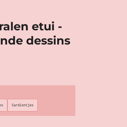
ralen etui -
ende dessins
es
Sardientjes