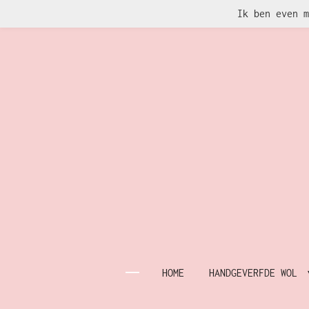
Ik ben even m
Ga
direct
naar
de
hoofdinhoud
HOME
HANDGEVERFDE WOL