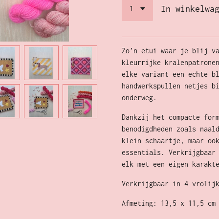
In winkelwa
Zo’n etui waar je blij v
kleurrijke kralenpatrone
elke variant een echte b
handwerkspullen netjes b
onderweg.
Dankzij het compacte for
benodigdheden zoals naal
klein schaartje, maar oo
essentials. Verkrijgbaar
elk met een eigen karakt
Verkrijgbaar in 4 vrolij
Afmeting: 13,5 x 11,5 cm