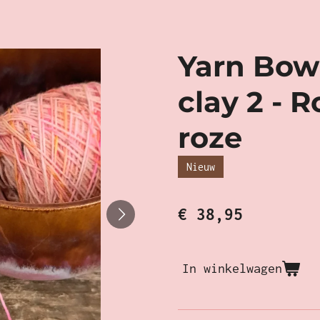
Yarn Bowl
clay 2 - R
roze
Nieuw
€ 38,95
In winkelwagen