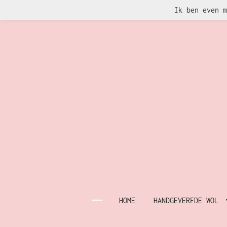
Ik ben even m
Ga
direct
naar
de
hoofdinhoud
HOME
HANDGEVERFDE WOL