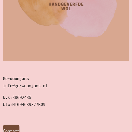
Ge-woonjans
info@ge-woonjans.nl
kvk:88602435
btw:NL004639377B09
Contact