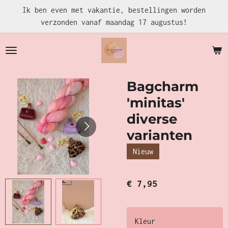
Ik ben even met vakantie, bestellingen worden
Ga
verzonden vanaf maandag 17 augustus!
direct
naar
de
hoofdinhoud
Bagcharm
'minitas'
diverse
varianten
Nieuw
€ 7,95
Kleur