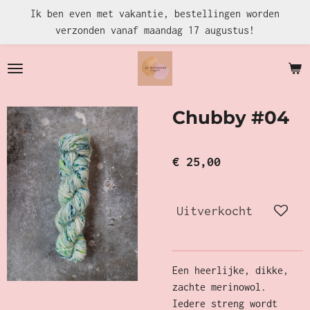
Ik ben even met vakantie, bestellingen worden
Ga
verzonden vanaf maandag 17 augustus!
direct
naar
de
hoofdinhoud
Chubby #04
€ 25,00
Uitverkocht
Een heerlijke, dikke,
zachte merinowol.
Iedere streng wordt