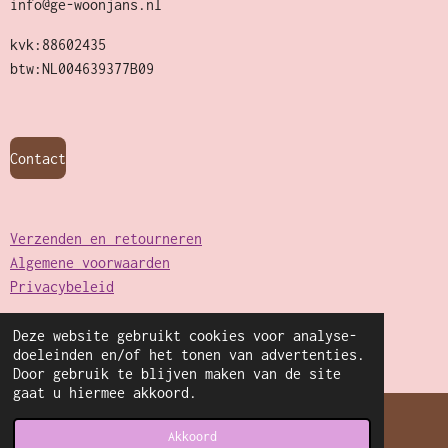
info@ge-woonjans.nl
kvk:88602435
btw:NL004639377B09
Contact
Verzenden en retourneren
Algemene voorwaarden
Privacybeleid
Deze website gebruikt cookies voor analyse-
© 2022 - 2026 Ge-woonjans
doeleinden en/of het tonen van advertenties.
Powered by
JouwWeb
Door gebruik te blijven maken van de site
gaat u hiermee akkoord.
Akkoord
E-mailadres
Kaart