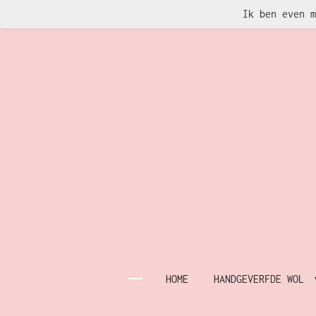
Ik ben even m
Ga
direct
naar
de
hoofdinhoud
HOME
HANDGEVERFDE WOL