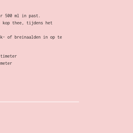
ar 500 ml in past.
e kop thee, tijdens het
ak- of breinaalden in op te
ntimeter
imeter